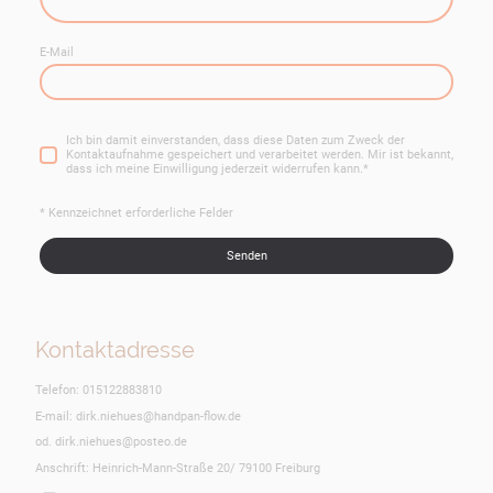
E-Mail
Ich bin damit einverstanden, dass diese Daten zum Zweck der
Kontaktaufnahme gespeichert und verarbeitet werden. Mir ist bekannt,
dass ich meine Einwilligung jederzeit widerrufen kann.
*
* Kennzeichnet erforderliche Felder
Senden
Kontaktadresse
Telefon: 015122883810
E-mail: dirk.niehues@handpan-flow.de
od. dirk.niehues@posteo.de
Anschrift: Heinrich-Mann-Straße 20/ 79100 Freiburg